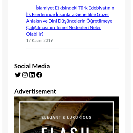
İslamiyet Etkisindeki Türk Edebiyatının
İlk Eserlerinde İnsanlara Genellikle Güzel
Ahlakın ve Dinî Düşüncelerin Öğretilmeye
Çalışılmasının Temel Nedenleri Neler
Olabilir?
17 Kasım 2019
Social Media
Twitter
Instagram
LinkedIn
Facebook
Advertisement