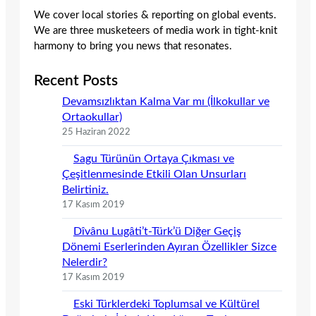
We cover local stories & reporting on global events.
We are three musketeers of media work in tight-knit
harmony to bring you news that resonates.
Recent Posts
Devamsızlıktan Kalma Var mı (İlkokullar ve
Ortaokullar)
25 Haziran 2022
Sagu Türünün Ortaya Çıkması ve
Çeşitlenmesinde Etkili Olan Unsurları
Belirtiniz.
17 Kasım 2019
Dîvânu Lugâti’t-Türk’ü Diğer Geçiş
Dönemi Eserlerinden Ayıran Özellikler Sizce
Nelerdir?
17 Kasım 2019
Eski Türklerdeki Toplumsal ve Kültürel