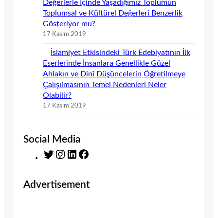
Değerlerle İçinde Yaşadığımız Toplumun
Toplumsal ve Kültürel Değerleri Benzerlik
Gösteriyor mu?
17 Kasım 2019
İslamiyet Etkisindeki Türk Edebiyatının İlk
Eserlerinde İnsanlara Genellikle Güzel
Ahlakın ve Dinî Düşüncelerin Öğretilmeye
Çalışılmasının Temel Nedenleri Neler
Olabilir?
17 Kasım 2019
Social Media
T
I
L
F
w
n
i
a
i
s
n
c
Advertisement
t
t
k
e
t
a
e
b
e
g
d
o
r
r
I
o