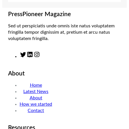
a
n
k
m
PressPioneer Magazine
Sed ut perspiciatis unde omnis iste natus voluptatem
fringilla tempor dignissim at, pretium et arcu natus
voluptatem fringilla.
T
L
I
w
i
n
i
n
s
About
t
k
t
t
e
a
Home
e
d
g
Latest News
r
I
r
About
n
a
How we started
m
Contact
Resources