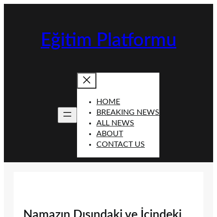
İçeriğe
geç
Eğitim Platformu
HOME
BREAKING NEWS
ALL NEWS
ABOUT
CONTACT US
Namazın Dışındaki ve İçindeki