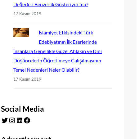
Değerleri Benzerlik Gösteriyor mu?
17 Kasım 2019
İslamiyet Etkisindeki Türk
Edebiyatının İlk Eserlerinde
İnsanlara Genellikle Güzel Ahlakın ve Dinî
Düşüncelerin Öğretilmeye Çalışılmasının
Temel Nedenleri Neler Olabilir?
17 Kasım 2019
Social Media
Twitter
Instagram
LinkedIn
Facebook