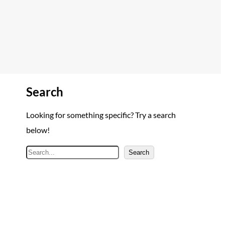
Search
Looking for something specific? Try a search
below!
A
Search
r
a