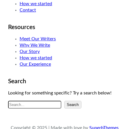
How we started
m
Contact
Resources
Meet Our Writers
Why We Write
Our Story
How we started
Our Experience
Search
Looking for something specific? Try a search below!
A
Search
r
a
Copyright © 2025 | Made with love by
SuperbThemes