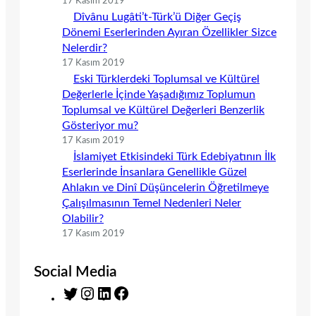
17 Kasım 2019
Dîvânu Lugâti’t-Türk’ü Diğer Geçiş
Dönemi Eserlerinden Ayıran Özellikler Sizce
Nelerdir?
17 Kasım 2019
Eski Türklerdeki Toplumsal ve Kültürel
Değerlerle İçinde Yaşadığımız Toplumun
Toplumsal ve Kültürel Değerleri Benzerlik
Gösteriyor mu?
17 Kasım 2019
İslamiyet Etkisindeki Türk Edebiyatının İlk
Eserlerinde İnsanlara Genellikle Güzel
Ahlakın ve Dinî Düşüncelerin Öğretilmeye
Çalışılmasının Temel Nedenleri Neler
Olabilir?
17 Kasım 2019
Social Media
T
I
L
F
w
n
i
a