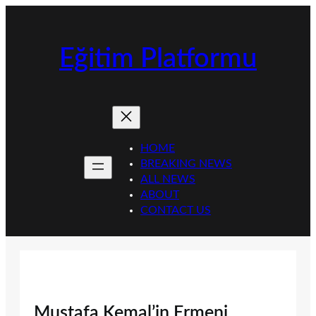
İçeriğe
geç
Eğitim Platformu
HOME
BREAKING NEWS
ALL NEWS
ABOUT
CONTACT US
Mustafa Kemal’in Ermeni