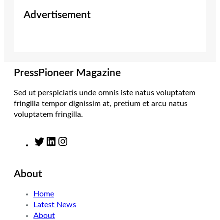
i
s
n
c
Advertisement
t
t
k
e
t
a
e
b
e
g
d
o
r
r
I
o
a
n
k
m
PressPioneer Magazine
Sed ut perspiciatis unde omnis iste natus voluptatem
fringilla tempor dignissim at, pretium et arcu natus
voluptatem fringilla.
T
L
I
w
i
n
i
n
s
About
t
k
t
t
e
a
Home
e
d
g
Latest News
r
I
r
About
n
a