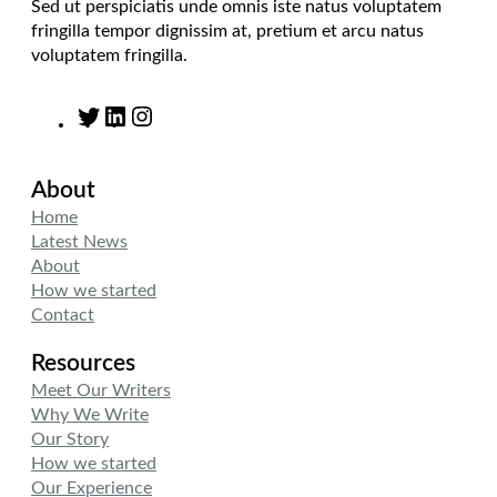
Sed ut perspiciatis unde omnis iste natus voluptatem
fringilla tempor dignissim at, pretium et arcu natus
voluptatem fringilla.
T
L
I
w
i
n
i
n
s
About
t
k
t
t
e
a
Home
e
d
g
Latest News
r
I
r
About
n
a
How we started
m
Contact
Resources
Meet Our Writers
Why We Write
Our Story
How we started
Our Experience