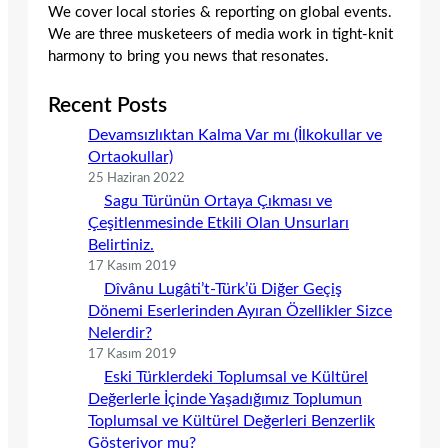
We cover local stories & reporting on global events.
We are three musketeers of media work in tight-knit
harmony to bring you news that resonates.
Recent Posts
Devamsızlıktan Kalma Var mı (İlkokullar ve
Ortaokullar)
25 Haziran 2022
Sagu Türünün Ortaya Çıkması ve
Çeşitlenmesinde Etkili Olan Unsurları
Belirtiniz.
17 Kasım 2019
Dîvânu Lugâti’t-Türk’ü Diğer Geçiş
Dönemi Eserlerinden Ayıran Özellikler Sizce
Nelerdir?
17 Kasım 2019
Eski Türklerdeki Toplumsal ve Kültürel
Değerlerle İçinde Yaşadığımız Toplumun
Toplumsal ve Kültürel Değerleri Benzerlik
Gösteriyor mu?