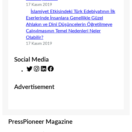
17 Kasım 2019
İslamiyet Etkisindeki Türk Edebiyatının İlk
Eserlerinde İnsanlara Genellikle Güzel
Ahlakın ve Dinî Düşüncelerin Öğretilmeye
Çalışılmasının Temel Nedenleri Neler
Olabilir?
17 Kasım 2019
Social Media
T
I
L
F
w
n
i
a
i
s
n
c
Advertisement
t
t
k
e
t
a
e
b
e
g
d
o
r
r
I
o
a
n
k
m
PressPioneer Magazine