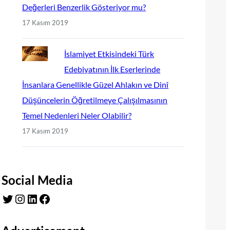
Değerleri Benzerlik Gösteriyor mu?
17 Kasım 2019
İslamiyet Etkisindeki Türk
Edebiyatının İlk Eserlerinde
İnsanlara Genellikle Güzel Ahlakın ve Dinî
Düşüncelerin Öğretilmeye Çalışılmasının
Temel Nedenleri Neler Olabilir?
17 Kasım 2019
Social Media
Twitter
Instagram
LinkedIn
Facebook