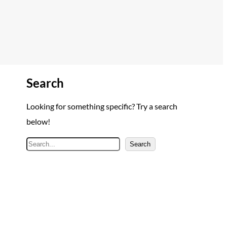
Search
Looking for something specific? Try a search
below!
A
Search
r
a