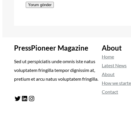
PressPioneer Magazine
About
Home
Sed ut perspiciatis unde omnis iste natus
Latest News
voluptatem fringilla tempor dignissim at,
About
pretium et arcu natus voluptatem fringilla.
How we start
Contact
Twitter
LinkedIn
Instagram