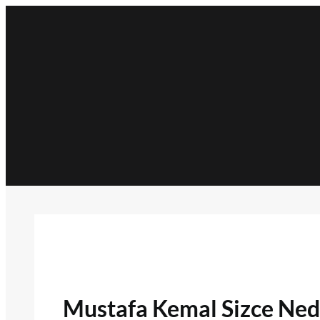
İçeriğe
geç
Mustafa Kemal Sizce Nede