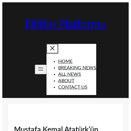
İçeriğe
geç
Eğitim Platformu
HOME
BREAKING NEWS
ALL NEWS
ABOUT
CONTACT US
Mustafa Kemal Atatürk’ün,