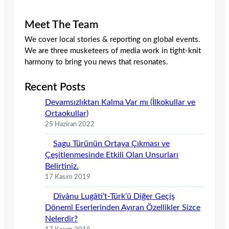
Meet The Team
We cover local stories & reporting on global events.
We are three musketeers of media work in tight-knit
harmony to bring you news that resonates.
Recent Posts
Devamsızlıktan Kalma Var mı (İlkokullar ve
Ortaokullar)
25 Haziran 2022
Sagu Türünün Ortaya Çıkması ve
Çeşitlenmesinde Etkili Olan Unsurları
Belirtiniz.
17 Kasım 2019
Dîvânu Lugâti’t-Türk’ü Diğer Geçiş
Dönemi Eserlerinden Ayıran Özellikler Sizce
Nelerdir?