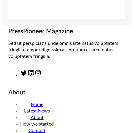
t
a
e
b
e
g
d
o
r
r
I
o
a
n
k
m
PressPioneer Magazine
Sed ut perspiciatis unde omnis iste natus voluptatem
fringilla tempor dignissim at, pretium et arcu natus
voluptatem fringilla.
T
L
I
w
i
n
i
n
s
About
t
k
t
t
e
a
Home
e
d
g
Latest News
r
I
r
About
n
a
How we started
m
Contact