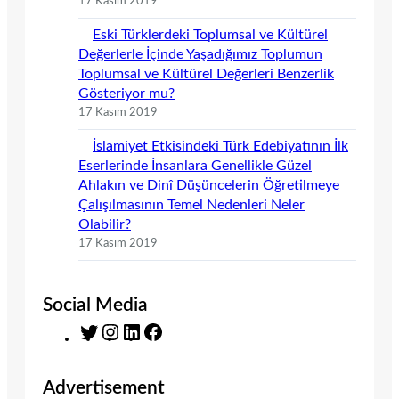
17 Kasım 2019
Eski Türklerdeki Toplumsal ve Kültürel
Değerlerle İçinde Yaşadığımız Toplumun
Toplumsal ve Kültürel Değerleri Benzerlik
Gösteriyor mu?
17 Kasım 2019
İslamiyet Etkisindeki Türk Edebiyatının İlk
Eserlerinde İnsanlara Genellikle Güzel
Ahlakın ve Dinî Düşüncelerin Öğretilmeye
Çalışılmasının Temel Nedenleri Neler
Olabilir?
17 Kasım 2019
Social Media
T
I
L
F
w
n
i
a
i
s
n
c
Advertisement
t
t
k
e