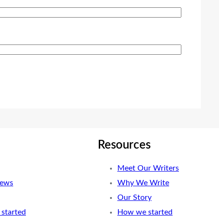
Resources
Meet Our Writers
News
Why We Write
Our Story
started
How we started