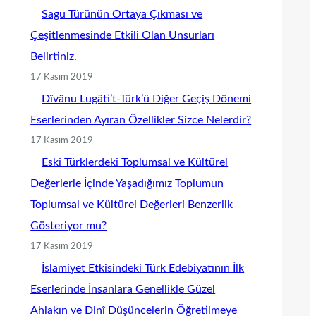
Sagu Türünün Ortaya Çıkması ve
Çeşitlenmesinde Etkili Olan Unsurları
Belirtiniz.
17 Kasım 2019
Dîvânu Lugâti’t-Türk’ü Diğer Geçiş Dönemi
Eserlerinden Ayıran Özellikler Sizce Nelerdir?
17 Kasım 2019
Eski Türklerdeki Toplumsal ve Kültürel
Değerlerle İçinde Yaşadığımız Toplumun
Toplumsal ve Kültürel Değerleri Benzerlik
Gösteriyor mu?
17 Kasım 2019
İslamiyet Etkisindeki Türk Edebiyatının İlk
Eserlerinde İnsanlara Genellikle Güzel
Ahlakın ve Dinî Düşüncelerin Öğretilmeye