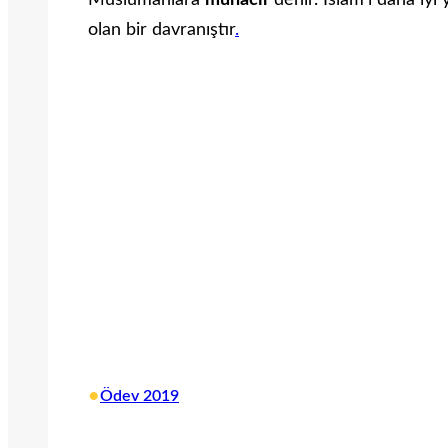
Müslümanlara
muhacir
denir. İslam’ı daha i
olan bir davranıştır
.
•
Ödev 2019