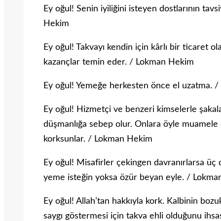
Ey oğul! Senin iyiliğini isteyen dostlarının tav
Hekim
Ey oğul! Takvayı kendin için kârlı bir ticaret 
kazançlar temin eder. / Lokman Hekim
Ey oğul! Yemeğe herkesten önce el uzatma. 
Ey oğul! Hizmetçi ve benzeri kimselerle şaka
düşmanlığa sebep olur. Onlara öyle muamele 
korksunlar. / Lokman Hekim
Ey oğul! Misafirler çekingen davranırlarsa üç
yeme isteğin yoksa özür beyan eyle. / Lokm
Ey oğul! Allah’tan hakkıyla kork. Kalbinin boz
saygı göstermesi için takva ehli olduğunu ih