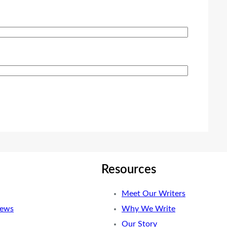
Resources
Meet Our Writers
News
Why We Write
Our Story