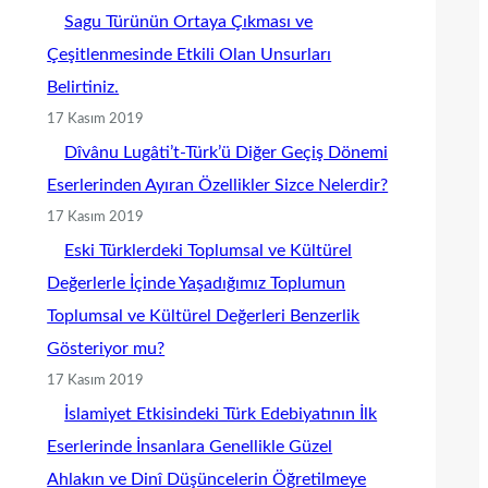
Sagu Türünün Ortaya Çıkması ve
Çeşitlenmesinde Etkili Olan Unsurları
Belirtiniz.
17 Kasım 2019
Dîvânu Lugâti’t-Türk’ü Diğer Geçiş Dönemi
Eserlerinden Ayıran Özellikler Sizce Nelerdir?
17 Kasım 2019
Eski Türklerdeki Toplumsal ve Kültürel
Değerlerle İçinde Yaşadığımız Toplumun
Toplumsal ve Kültürel Değerleri Benzerlik
Gösteriyor mu?
17 Kasım 2019
İslamiyet Etkisindeki Türk Edebiyatının İlk
Eserlerinde İnsanlara Genellikle Güzel
Ahlakın ve Dinî Düşüncelerin Öğretilmeye