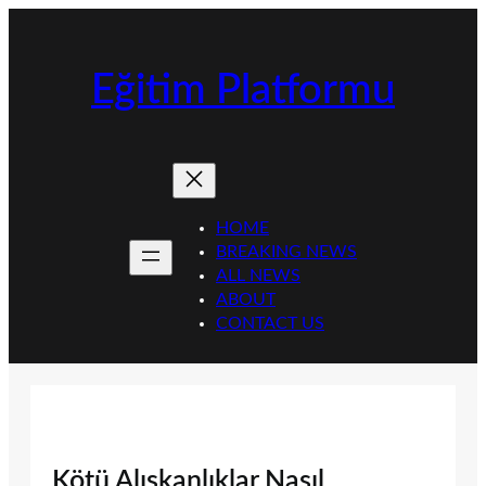
İçeriğe
geç
Eğitim Platformu
HOME
BREAKING NEWS
ALL NEWS
ABOUT
CONTACT US
Kötü Alışkanlıklar Nasıl