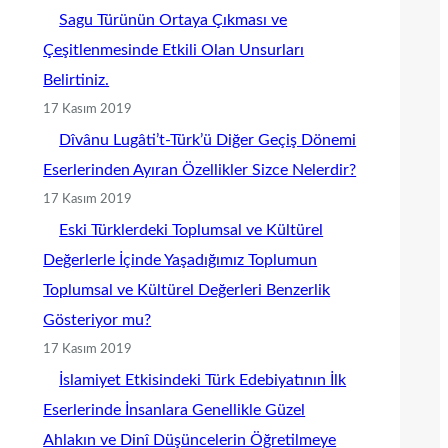
Sagu Türünün Ortaya Çıkması ve
Çeşitlenmesinde Etkili Olan Unsurları
Belirtiniz.
17 Kasım 2019
Dîvânu Lugâti’t-Türk’ü Diğer Geçiş Dönemi
Eserlerinden Ayıran Özellikler Sizce Nelerdir?
17 Kasım 2019
Eski Türklerdeki Toplumsal ve Kültürel
Değerlerle İçinde Yaşadığımız Toplumun
Toplumsal ve Kültürel Değerleri Benzerlik
Gösteriyor mu?
17 Kasım 2019
İslamiyet Etkisindeki Türk Edebiyatının İlk
Eserlerinde İnsanlara Genellikle Güzel
Ahlakın ve Dinî Düşüncelerin Öğretilmeye