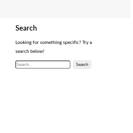
Search
Looking for something specific? Try a
search below!
A
Search
r
a