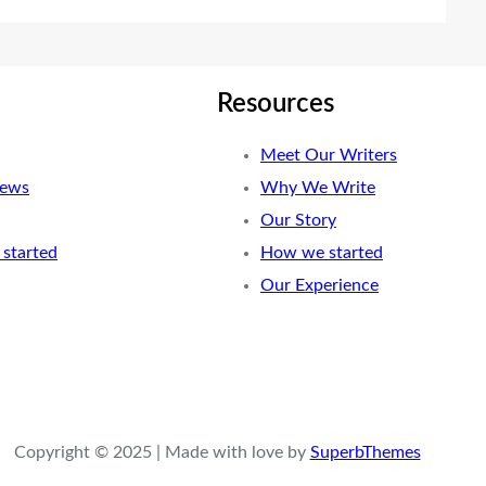
Resources
Meet Our Writers
News
Why We Write
Our Story
started
How we started
Our Experience
Copyright © 2025 | Made with love by
SuperbThemes