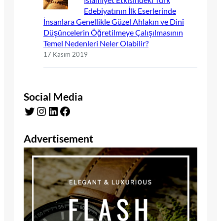
Edebiyatının İlk Eserlerinde
İnsanlara Genellikle Güzel Ahlakın ve Dinî
Düşüncelerin Öğretilmeye Çalışılmasının
Temel Nedenleri Neler Olabilir?
17 Kasım 2019
Social Media
Twitter
Instagram
LinkedIn
Facebook
Advertisement