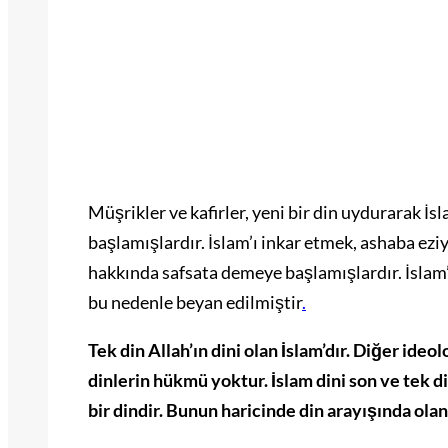
Müşrikler ve kafirler, yeni bir din uydurarak İ
başlamışlardır. İslam’ı inkar etmek, ashaba ez
hakkında safsata demeye başlamışlardır. İslam’
bu nedenle beyan edilmiştir
.
Tek din Allah’ın dini olan İslam’dır. Diğer ideo
dinlerin hükmü yoktur. İslam dini son ve tek 
bir dindir. Bunun haricinde din arayışında ola