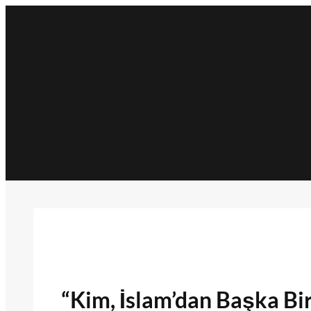
İçeriğe
geç
“Kim, İslam’dan Başka Bir