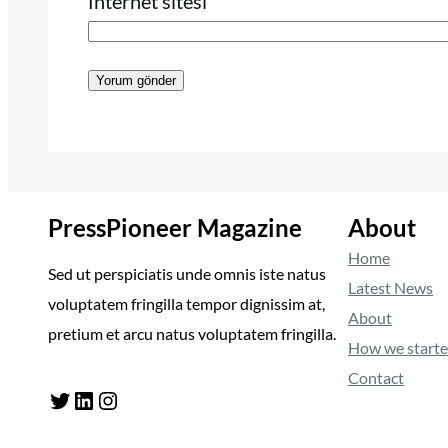
İnternet sitesi
PressPioneer Magazine
About
Home
Sed ut perspiciatis unde omnis iste natus
Latest News
voluptatem fringilla tempor dignissim at,
About
pretium et arcu natus voluptatem fringilla.
How we start
Contact
Twitter
LinkedIn
Instagram