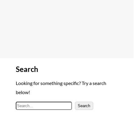
Search
Looking for something specific? Try a search
below!
A
Search
r
a