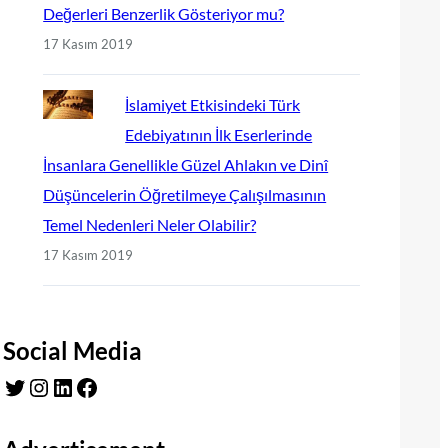
Değerleri Benzerlik Gösteriyor mu?
17 Kasım 2019
İslamiyet Etkisindeki Türk
Edebiyatının İlk Eserlerinde
İnsanlara Genellikle Güzel Ahlakın ve Dinî
Düşüncelerin Öğretilmeye Çalışılmasının
Temel Nedenleri Neler Olabilir?
17 Kasım 2019
Social Media
Twitter
Instagram
LinkedIn
Facebook