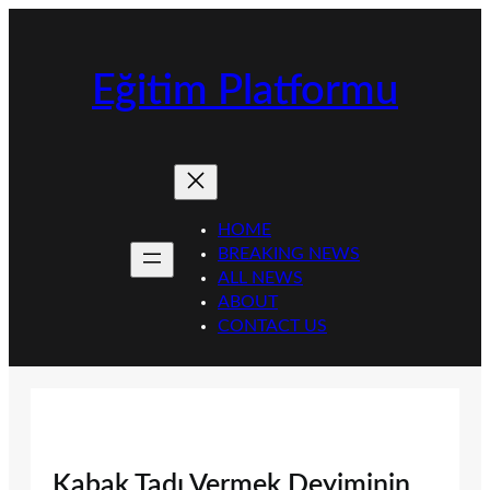
İçeriğe
geç
Eğitim Platformu
HOME
BREAKING NEWS
ALL NEWS
ABOUT
CONTACT US
Kabak Tadı Vermek Deyiminin