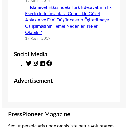
17 Kasım 2019
İslamiyet Etkisindeki Türk Edebiyatının İlk
Eserlerinde İnsanlara Genellikle Güzel
Ahlakın ve Dinî Düşüncelerin Öğretilmeye
Çalışılmasının Temel Nedenleri Neler
Olabilir?
17 Kasım 2019
Social Media
T
I
L
F
w
n
i
a
i
s
n
c
Advertisement
t
t
k
e
t
a
e
b
e
g
d
o
r
r
I
o
a
n
k
m
PressPioneer Magazine
Sed ut perspiciatis unde omnis iste natus voluptatem