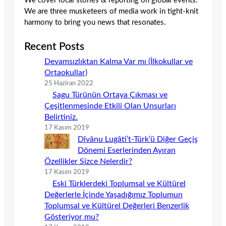
We cover local stories & reporting on global events.
We are three musketeers of media work in tight-knit
harmony to bring you news that resonates.
Recent Posts
Devamsızlıktan Kalma Var mı (İlkokullar ve
Ortaokullar)
25 Haziran 2022
Sagu Türünün Ortaya Çıkması ve
Çeşitlenmesinde Etkili Olan Unsurları
Belirtiniz.
17 Kasım 2019
Dîvânu Lugâti’t-Türk’ü Diğer Geçiş
Dönemi Eserlerinden Ayıran
Özellikler Sizce Nelerdir?
17 Kasım 2019
Eski Türklerdeki Toplumsal ve Kültürel
Değerlerle İçinde Yaşadığımız Toplumun
Toplumsal ve Kültürel Değerleri Benzerlik
Gösteriyor mu?