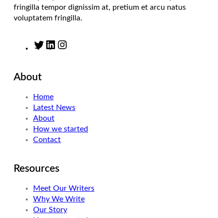
fringilla tempor dignissim at, pretium et arcu natus
voluptatem fringilla.
T
L
I
w
i
n
i
n
s
About
t
k
t
t
e
a
Home
e
d
g
Latest News
r
I
r
About
n
a
How we started
m
Contact
Resources
Meet Our Writers
Why We Write
Our Story