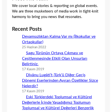
We cover local stories & reporting on global events.
We are three musketeers of media work in tight-knit
harmony to bring you news that resonates.
Recent Posts
Devamsızlıktan Kalma Var mı (İlkokullar ve
Ortaokullar)
25 Haziran 2022
Sagu Türünün Ortaya Çıkması ve
Çeşitlenmesinde Etkili Olan Unsurları
Belirtiniz.
17 Kasım 2019
Dîvânu Lugâti’t-Türk’ü Diğer Geçiş
Dönemi Eserlerinden Ayıran Özellikler Sizce
Nelerdir?
17 Kasım 2019
Eski Türklerdeki Toplumsal ve Kültürel
Değerlerle İçinde Yaşadığımız Toplumun
Toplumsal ve Kültürel Değerleri Benzerlik