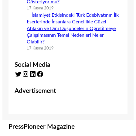
Gösteriyor mu?
17 Kasım 2019
İslamiyet Etkisindeki Türk Edebiyatının İlk
Eserlerinde İnsanlara Genellikle Güzel
Ahlakın ve Dinî Düşüncelerin Öğretilmeye
Çalışılmasının Temel Nedenleri Neler
Olabilir?
17 Kasım 2019
Social Media
Twitter
Instagram
LinkedIn
Facebook
Advertisement
PressPioneer Magazine