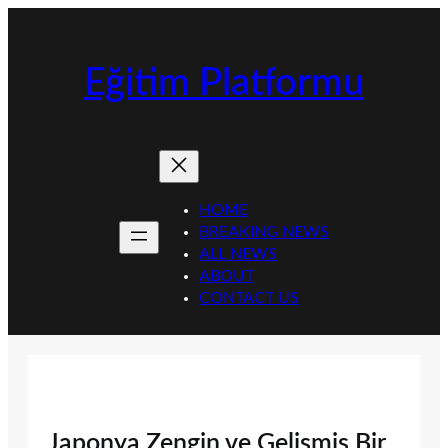
İçeriğe
geç
Eğitim Platformu
HOME
BREAKING NEWS
ALL NEWS
ABOUT
CONTACT US
Japonya Zengin ve Gelişmiş Bir