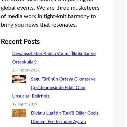
global events. We are three musketeers
of media work in tight-knit harmony to
bring you news that resonates.
Recent Posts
Devamsızlıktan Kalma Var mı (İlkokullar ve
Ortaokullar)
25 Haziran 2022
Sagu Türünün Ortaya Çıkması ve
Çeşitlenmesinde Etkili Olan
Unsurları Belirtiniz.
17 Kasım 2019
Dîvânu Lugâti’t-Türk’ü Diğer Geçiş
Dönemi Eserlerinden Ayıran