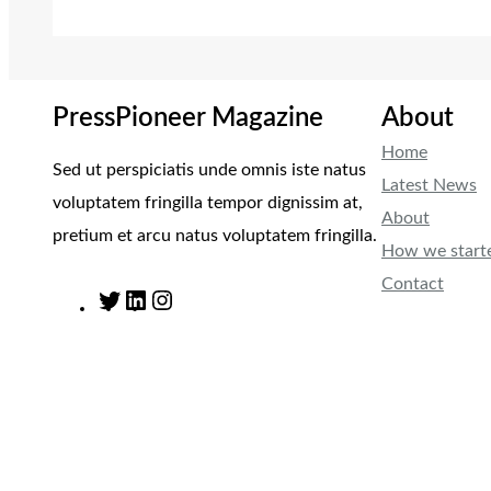
PressPioneer Magazine
About
Home
Sed ut perspiciatis unde omnis iste natus
Latest News
voluptatem fringilla tempor dignissim at,
About
pretium et arcu natus voluptatem fringilla.
How we start
Contact
T
L
I
w
i
n
i
n
s
t
k
t
t
e
a
e
d
g