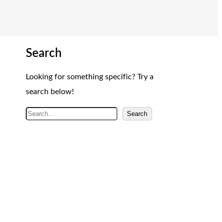
Search
Looking for something specific? Try a
search below!
A
Search
r
a