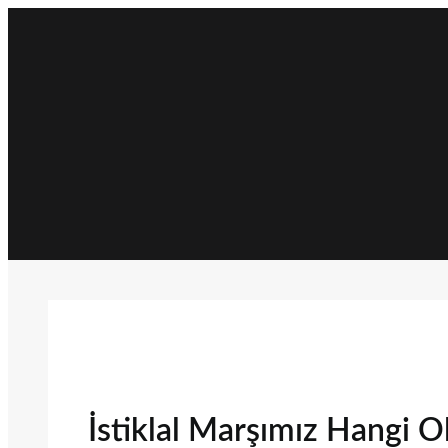
İçeriğe
geç
İstiklal Marşımız Hangi O