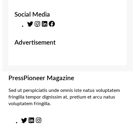
Social Media
T
I
L
F
w
n
i
a
i
s
n
c
Advertisement
t
t
k
e
t
a
e
b
e
g
d
o
r
r
I
o
a
n
k
m
PressPioneer Magazine
Sed ut perspiciatis unde omnis iste natus voluptatem
fringilla tempor dignissim at, pretium et arcu natus
voluptatem fringilla.
T
L
I
w
i
n
i
n
s