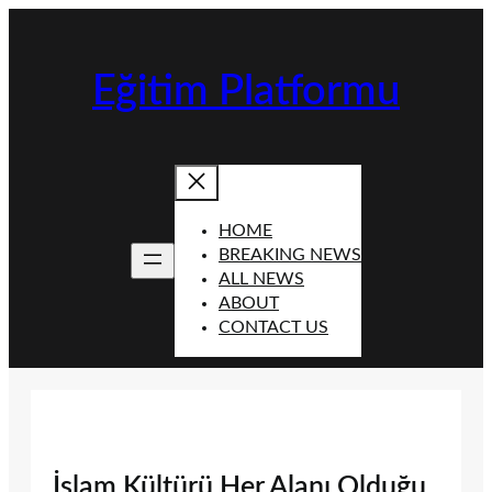
İçeriğe
geç
Eğitim Platformu
HOME
BREAKING NEWS
ALL NEWS
ABOUT
CONTACT US
İslam Kültürü Her Alanı Olduğu