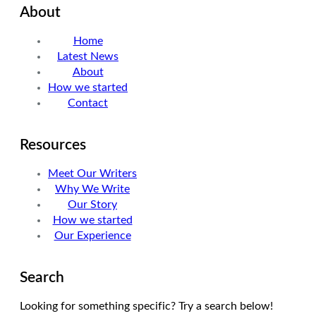
About
t
k
t
t
e
a
Home
e
d
g
Latest News
r
I
r
About
n
a
How we started
m
Contact
Resources
Meet Our Writers
Why We Write
Our Story
How we started
Our Experience
Search
Looking for something specific? Try a search below!