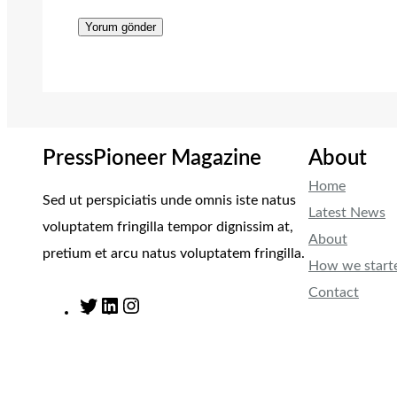
PressPioneer Magazine
About
Home
Sed ut perspiciatis unde omnis iste natus
Latest News
voluptatem fringilla tempor dignissim at,
About
pretium et arcu natus voluptatem fringilla.
How we start
Contact
T
L
I
w
i
n
i
n
s
t
k
t