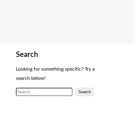
Search
Looking for something specific? Try a
search below!
A
Search
r
a