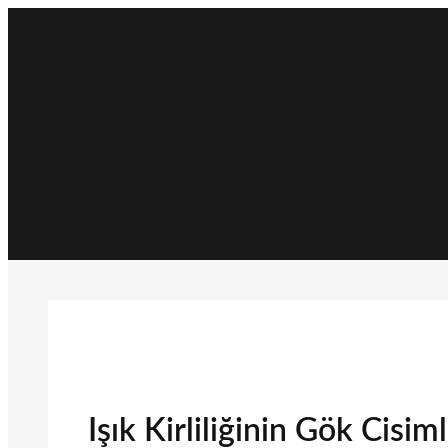
İçeriğe
geç
Işık Kirliliğinin Gök Cisi