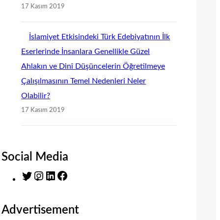
17 Kasım 2019
İslamiyet Etkisindeki Türk Edebiyatının İlk
Eserlerinde İnsanlara Genellikle Güzel
Ahlakın ve Dinî Düşüncelerin Öğretilmeye
Çalışılmasının Temel Nedenleri Neler
Olabilir?
17 Kasım 2019
Social Media
T
I
L
F
w
n
i
a
i
s
n
c
Advertisement