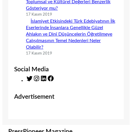
Toplumsal ve Kültürel Değerleri Benzerlik
Gösteriyor mu?
17 Kasım 2019
İslamiyet Etkisindeki Türk Edebiyatının İlk
Eserlerinde İnsanlara Genellikle Güzel
Ahlakın ve Dinî Düşüncelerin Öğretilmeye
Çalışılmasının Temel Nedenleri Neler
Olabilir?
17 Kasım 2019
Social Media
T
I
L
F
w
n
i
a
i
s
n
c
Advertisement
t
t
k
e
t
a
e
b
e
g
d
o
r
r
I
o
a
n
k
m
PressPioneer Magazine