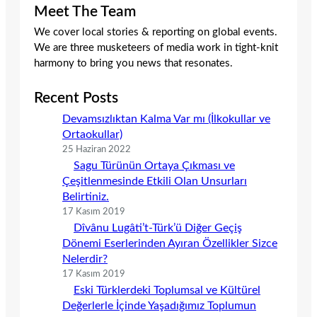
Meet The Team
We cover local stories & reporting on global events.
We are three musketeers of media work in tight-knit
harmony to bring you news that resonates.
Recent Posts
Devamsızlıktan Kalma Var mı (İlkokullar ve
Ortaokullar)
25 Haziran 2022
Sagu Türünün Ortaya Çıkması ve
Çeşitlenmesinde Etkili Olan Unsurları
Belirtiniz.
17 Kasım 2019
Dîvânu Lugâti’t-Türk’ü Diğer Geçiş
Dönemi Eserlerinden Ayıran Özellikler Sizce
Nelerdir?
17 Kasım 2019
Eski Türklerdeki Toplumsal ve Kültürel
Değerlerle İçinde Yaşadığımız Toplumun