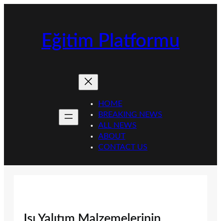
İçeriğe
geç
Eğitim Platformu
HOME
BREAKING NEWS
ALL NEWS
ABOUT
CONTACT US
Isı Yalıtım Malzemelerinin