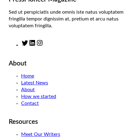
Sed ut perspiciatis unde omnis iste natus voluptatem
fringilla tempor dignissim at, pretium et arcu natus
voluptatem fringilla.
T
L
I
w
i
n
i
n
s
About
t
k
t
t
e
a
Home
e
d
g
Latest News
r
I
r
About
n
a
How we started
m
Contact
Resources
Meet Our Writers