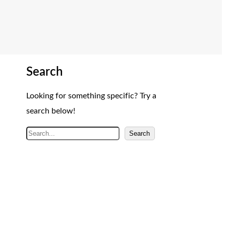
Search
Looking for something specific? Try a
search below!
A
Search
r
a