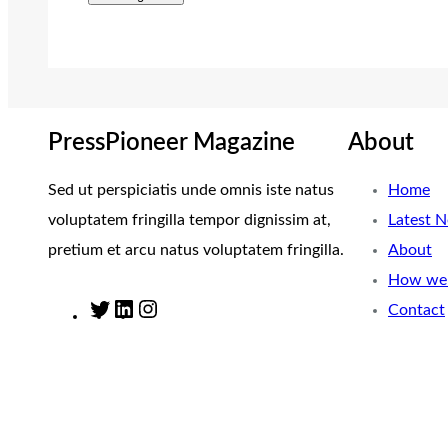
PressPioneer Magazine
About
Sed ut perspiciatis unde omnis iste natus
Home
voluptatem fringilla tempor dignissim at,
Latest 
pretium et arcu natus voluptatem fringilla.
About
How we 
Contact
T
L
I
w
i
n
i
n
s
t
k
t
t
e
a