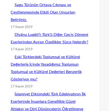
Sagu Türünün Ortaya Çıkması ve
Çeşitlenmesinde Etkili Olan Unsurları
Belirtiniz.
17 Kasım 2019
Dîvânu Lugâti’t-Türk’ü Diğer Geçiş Dönemi
Eserlerinden Ayıran Özellikler Sizce Nelerdir?
17 Kasım 2019
Eski Türklerdeki Toplumsal ve Kültürel
Değerlerle İçinde Yaşadığımız Toplumun
Toplumsal ve Kültürel Değerleri Benzerlik
Gösteriyor mu?
17 Kasım 2019
İslamiyet Etkisindeki Türk Edebiyatının İlk
Eserlerinde İnsanlara Genellikle Güzel
Ahlakın ve Dinî Düşüncelerin Öğretilmeye