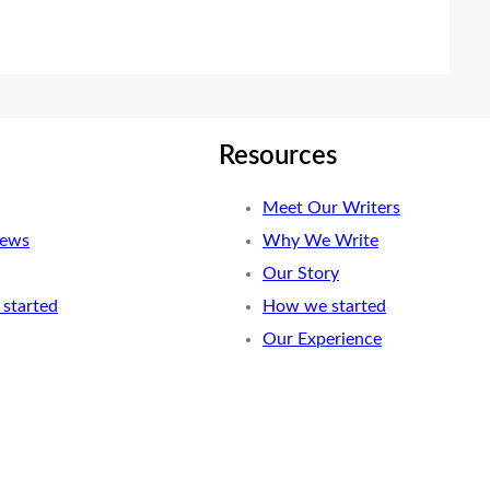
Resources
Meet Our Writers
News
Why We Write
Our Story
started
How we started
Our Experience