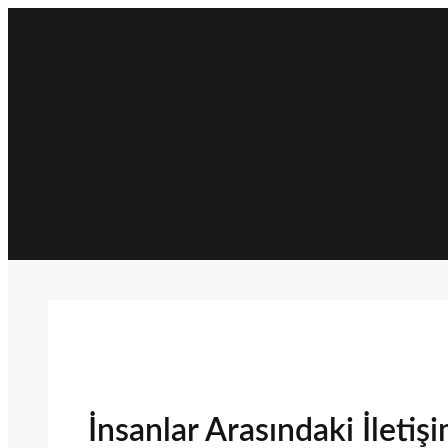
İçeriğe
geç
İnsanlar Arasındaki İletiş