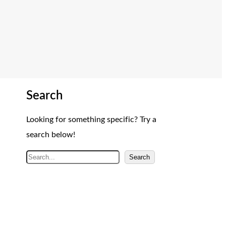
Search
Looking for something specific? Try a
search below!
A
Search
r
a