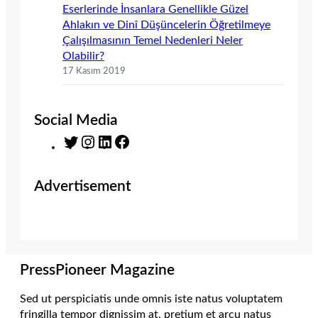
Eserlerinde İnsanlara Genellikle Güzel
Ahlakın ve Dinî Düşüncelerin Öğretilmeye
Çalışılmasının Temel Nedenleri Neler
Olabilir?
17 Kasım 2019
Social Media
T
I
L
F
w
n
i
a
i
s
n
c
Advertisement
t
t
k
e
t
a
e
b
e
g
d
o
r
r
I
o
a
n
k
m
PressPioneer Magazine
Sed ut perspiciatis unde omnis iste natus voluptatem
fringilla tempor dignissim at, pretium et arcu natus