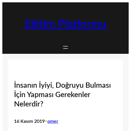
İçeriğe
geç
Eğitim Platformu
İnsanın İyiyi, Doğruyu Bulması
İçin Yapması Gerekenler
Nelerdir?
16 Kasım 2019
•
omer