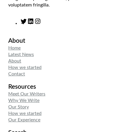
voluptatem fringilla.
T
L
I
w
i
n
i
n
s
About
t
k
t
t
e
a
Home
e
d
g
Latest News
r
I
r
About
n
a
How we started
m
Contact
Resources
Meet Our Writers
Why We Write
Our Story
How we started
Our Experience