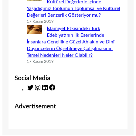
Kültürel Değerlerle İçinde
Yaşadığımız Toplumun Toplumsal ve Kültürel
Değerleri Benzerlik Gösteriyor mu?
17 Kasım 2019
İslamiyet Etkisindeki Türk
Edebiyatının İlk Eserlerinde
İnsanlara Genellikle Güzel Ahlakın ve Dinî
Düşüncelerin Öğretilmeye Çalışılmasının
Temel Nedenleri Neler Olabilir?
17 Kasım 2019
Social Media
T
I
L
F
w
n
i
a
i
s
n
c
Advertisement
t
t
k
e
t
a
e
b
e
g
d
o
r
r
I
o
a
n
k