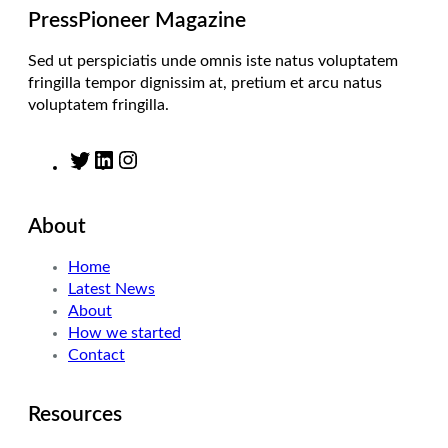
m
PressPioneer Magazine
Sed ut perspiciatis unde omnis iste natus voluptatem
fringilla tempor dignissim at, pretium et arcu natus
voluptatem fringilla.
T
L
I
w
i
n
i
n
s
About
t
k
t
t
e
a
Home
e
d
g
Latest News
r
I
r
About
n
a
How we started
m
Contact
Resources