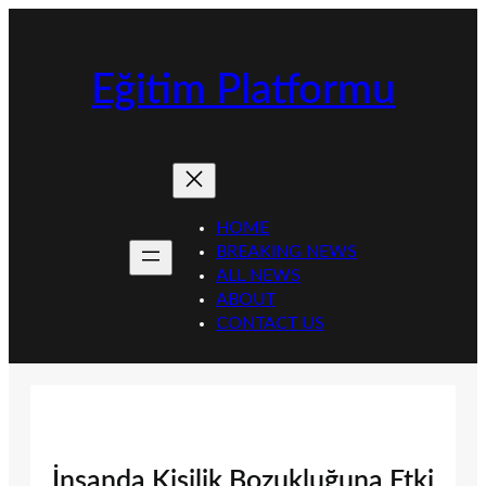
İçeriğe
geç
Eğitim Platformu
HOME
BREAKING NEWS
ALL NEWS
ABOUT
CONTACT US
İnsanda Kişilik Bozukluğuna Etki