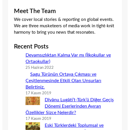
Meet The Team
We cover local stories & reporting on global events.
We are three musketeers of media work in tight-knit
harmony to bring you news that resonates.
Recent Posts
Devamsızlıktan Kalma Var mı (İlkokullar ve
Ortaokullar)
25 Haziran 2022
Sagu Türünün Ortaya Çıkması ve
Çeşitlenmesinde Etkili Olan Unsurları
Belirtiniz.
17 Kasım 2019
Dîvânu Lugâti’t-Türk’ü Diğer Geçiş
Dönemi Eserlerinden Ayıran
Özellikler Sizce Nelerdir?
17 Kasım 2019
Eski Türklerdeki Toplumsal ve