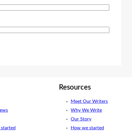
Resources
Meet Our Writers
News
Why We Write
Our Story
started
How we started