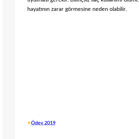
uyulması gerekir. Bilinçsiz ilaç kullanımı ölümc
hayatının zarar görmesine neden olabilir.
•
Ödev 2019