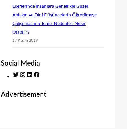
Eserlerinde İnsanlara Genellikle Güzel
Ahlakın ve Dinî Düşüncelerin Öğretilmeye
Çalışılmasının Temel Nedenleri Neler
Olabilir?
17 Kasım 2019
Social Media
T
I
L
F
w
n
i
a
i
s
n
c
Advertisement
t
t
k
e
t
a
e
b
e
g
d
o
r
r
I
o