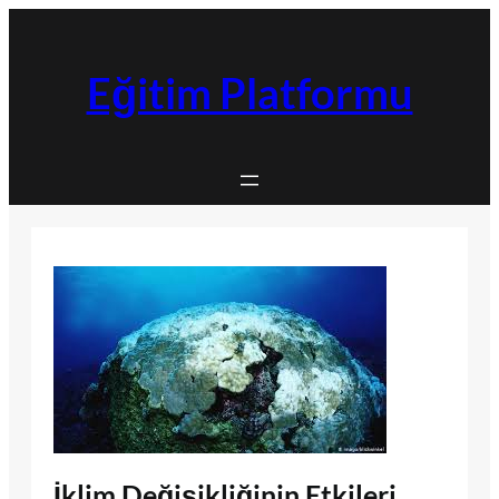
İçeriğe
geç
Eğitim Platformu
İklim Değişikliğinin Etkileri