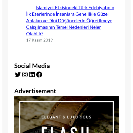
İslamiyet Etkisindeki Türk Edebiyatının
İlk Eserlerinde İnsanlara Genellikle Güzel
Ahlakın ve Dinî Düşüncelerin Öğretilmeye
Çalışılmasının Temel Nedenleri Neler
Olabilir?
17 Kasım 2019
Social Media
Twitter
Instagram
LinkedIn
Facebook
Advertisement