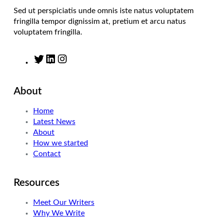
Sed ut perspiciatis unde omnis iste natus voluptatem
fringilla tempor dignissim at, pretium et arcu natus
voluptatem fringilla.
T
L
I
w
i
n
i
n
s
About
t
k
t
t
e
a
Home
e
d
g
Latest News
r
I
r
About
n
a
How we started
m
Contact
Resources
Meet Our Writers
Why We Write