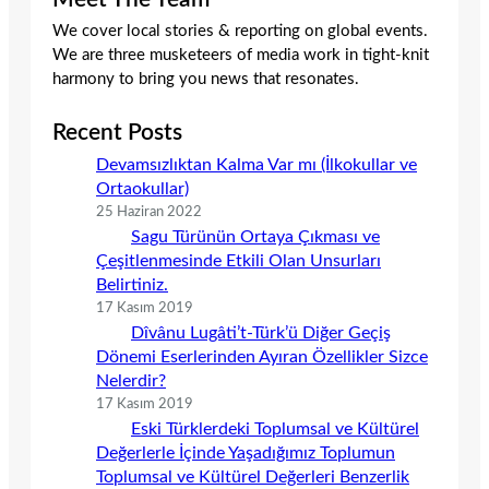
We cover local stories & reporting on global events.
We are three musketeers of media work in tight-knit
harmony to bring you news that resonates.
Recent Posts
Devamsızlıktan Kalma Var mı (İlkokullar ve
Ortaokullar)
25 Haziran 2022
Sagu Türünün Ortaya Çıkması ve
Çeşitlenmesinde Etkili Olan Unsurları
Belirtiniz.
17 Kasım 2019
Dîvânu Lugâti’t-Türk’ü Diğer Geçiş
Dönemi Eserlerinden Ayıran Özellikler Sizce
Nelerdir?
17 Kasım 2019
Eski Türklerdeki Toplumsal ve Kültürel
Değerlerle İçinde Yaşadığımız Toplumun
Toplumsal ve Kültürel Değerleri Benzerlik