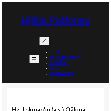
İçeriğe
geç
Eğitim Platformu
HOME
BREAKING NEWS
ALL NEWS
ABOUT
CONTACT US
Hz. Lokman’ın (a.s.) Oğluna