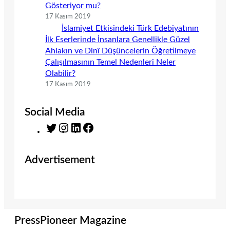
Gösteriyor mu?
17 Kasım 2019
İslamiyet Etkisindeki Türk Edebiyatının
İlk Eserlerinde İnsanlara Genellikle Güzel
Ahlakın ve Dinî Düşüncelerin Öğretilmeye
Çalışılmasının Temel Nedenleri Neler
Olabilir?
17 Kasım 2019
Social Media
T
I
L
F
w
n
i
a
i
s
n
c
Advertisement
t
t
k
e
t
a
e
b
e
g
d
o
r
r
I
o
a
n
k
m
PressPioneer Magazine