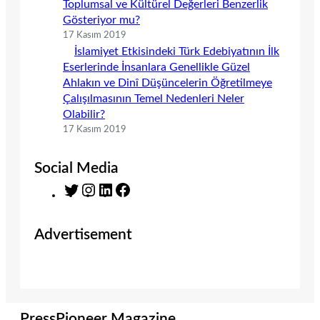
Toplumsal ve Kültürel Değerleri Benzerlik
Gösteriyor mu?
17 Kasım 2019
İslamiyet Etkisindeki Türk Edebiyatının İlk
Eserlerinde İnsanlara Genellikle Güzel
Ahlakın ve Dinî Düşüncelerin Öğretilmeye
Çalışılmasının Temel Nedenleri Neler
Olabilir?
17 Kasım 2019
Social Media
T
I
L
F
w
n
i
a
i
s
n
c
Advertisement
t
t
k
e
t
a
e
b
e
g
d
o
r
r
I
o
a
n
k
m
PressPioneer Magazine