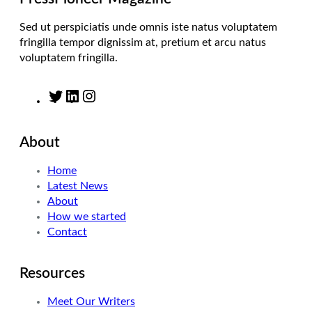
Sed ut perspiciatis unde omnis iste natus voluptatem
fringilla tempor dignissim at, pretium et arcu natus
voluptatem fringilla.
T
L
I
w
i
n
i
n
s
About
t
k
t
t
e
a
Home
e
d
g
Latest News
r
I
r
About
n
a
How we started
m
Contact
Resources
Meet Our Writers