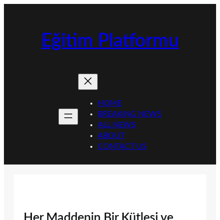
İçeriğe
geç
Eğitim Platformu
HOME
BREAKING NEWS
ALL NEWS
ABOUT
CONTACT US
Her Maddenin Bir Kütlesi ve