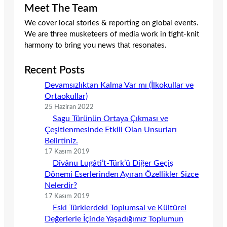
Meet The Team
We cover local stories & reporting on global events.
We are three musketeers of media work in tight-knit
harmony to bring you news that resonates.
Recent Posts
Devamsızlıktan Kalma Var mı (İlkokullar ve
Ortaokullar)
25 Haziran 2022
Sagu Türünün Ortaya Çıkması ve
Çeşitlenmesinde Etkili Olan Unsurları
Belirtiniz.
17 Kasım 2019
Dîvânu Lugâti’t-Türk’ü Diğer Geçiş
Dönemi Eserlerinden Ayıran Özellikler Sizce
Nelerdir?
17 Kasım 2019
Eski Türklerdeki Toplumsal ve Kültürel
Değerlerle İçinde Yaşadığımız Toplumun