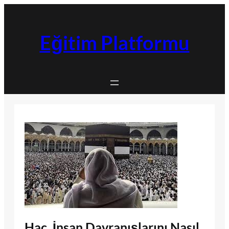
İçeriğe
geç
Eğitim Platformu
Hac, İnsan Davranışlarını Nasıl