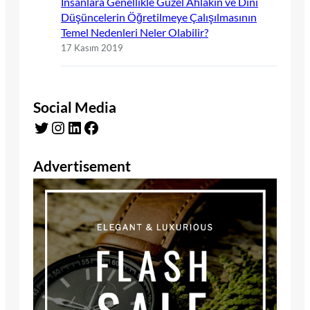
İnsanlara Genellikle Güzel Ahlakın ve Dinî
Düşüncelerin Öğretilmeye Çalışılmasının
Temel Nedenleri Neler Olabilir?
17 Kasım 2019
Social Media
Twitter
Instagram
LinkedIn
Facebook
Advertisement