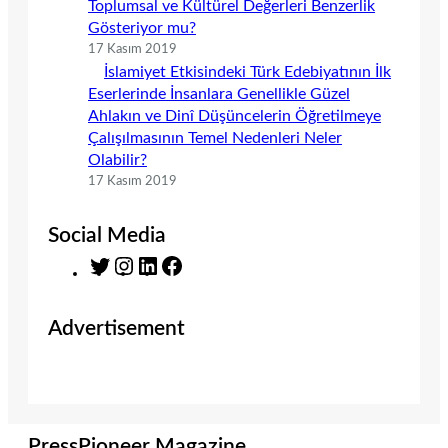
Toplumsal ve Kültürel Değerleri Benzerlik
Gösteriyor mu?
17 Kasım 2019
İslamiyet Etkisindeki Türk Edebiyatının İlk
Eserlerinde İnsanlara Genellikle Güzel
Ahlakın ve Dinî Düşüncelerin Öğretilmeye
Çalışılmasının Temel Nedenleri Neler
Olabilir?
17 Kasım 2019
Social Media
T
I
L
F
w
n
i
a
i
s
n
c
Advertisement
t
t
k
e
t
a
e
b
e
g
d
o
r
r
I
o
a
n
k
m
PressPioneer Magazine