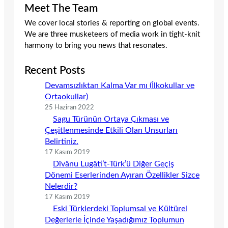
Meet The Team
We cover local stories & reporting on global events.
We are three musketeers of media work in tight-knit
harmony to bring you news that resonates.
Recent Posts
Devamsızlıktan Kalma Var mı (İlkokullar ve
Ortaokullar)
25 Haziran 2022
Sagu Türünün Ortaya Çıkması ve
Çeşitlenmesinde Etkili Olan Unsurları
Belirtiniz.
17 Kasım 2019
Dîvânu Lugâti’t-Türk’ü Diğer Geçiş
Dönemi Eserlerinden Ayıran Özellikler Sizce
Nelerdir?
17 Kasım 2019
Eski Türklerdeki Toplumsal ve Kültürel
Değerlerle İçinde Yaşadığımız Toplumun