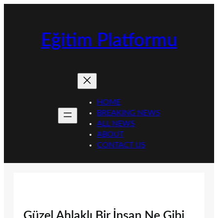
İçeriğe
geç
Eğitim Platformu
HOME
BREAKING NEWS
ALL NEWS
ABOUT
CONTACT US
Güzel Ahlaklı Bir İnsan Ne Gibi