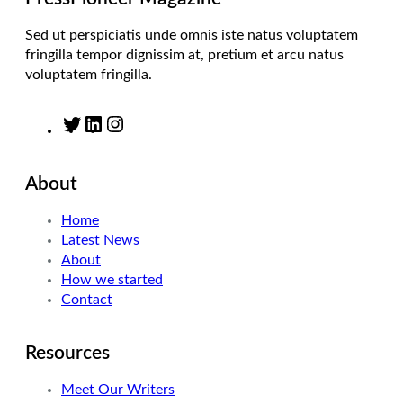
Sed ut perspiciatis unde omnis iste natus voluptatem
fringilla tempor dignissim at, pretium et arcu natus
voluptatem fringilla.
T
L
I
w
i
n
i
n
s
About
t
k
t
t
e
a
Home
e
d
g
Latest News
r
I
r
About
n
a
How we started
m
Contact
Resources
Meet Our Writers