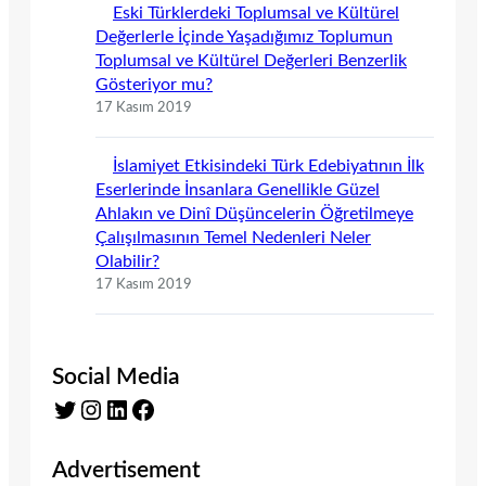
Eski Türklerdeki Toplumsal ve Kültürel
Değerlerle İçinde Yaşadığımız Toplumun
Toplumsal ve Kültürel Değerleri Benzerlik
Gösteriyor mu?
17 Kasım 2019
İslamiyet Etkisindeki Türk Edebiyatının İlk
Eserlerinde İnsanlara Genellikle Güzel
Ahlakın ve Dinî Düşüncelerin Öğretilmeye
Çalışılmasının Temel Nedenleri Neler
Olabilir?
17 Kasım 2019
Social Media
Twitter
Instagram
LinkedIn
Facebook
Advertisement