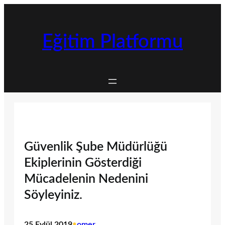
İçeriğe
geç
Eğitim Platformu
Güvenlik Şube Müdürlüğü
Ekiplerinin Gösterdiği
Mücadelenin Nedenini
Söyleyiniz.
25 Eylül 2019
•
omer