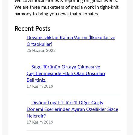
We cover local stories & reporting on global events.
We are three musketeers of media work in tight-knit
harmony to bring you news that resonates.
Recent Posts
Devamsızlıktan Kalma Var mı (İlkokullar ve
Ortaokullar)
25 Haziran 2022
Sagu Türünün Ortaya Çıkması ve
Çeşitlenmesinde Etkili Olan Unsurları
Belirtiniz.
17 Kasım 2019
Dîvânu Lugâti’t-Türk’ü Diğer Geçiş
Dönemi Eserlerinden Ayıran Özellikler Sizce
Nelerdir?
17 Kasım 2019