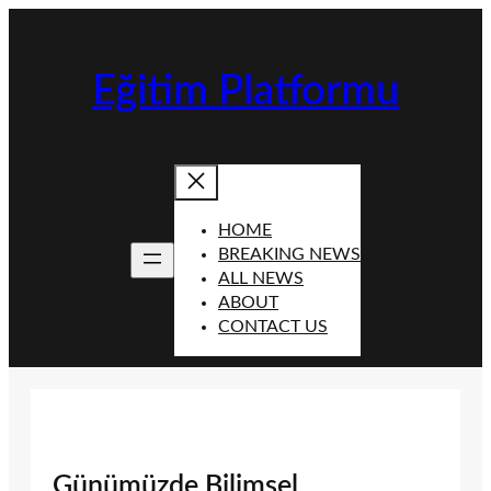
İçeriğe
geç
Eğitim Platformu
HOME
BREAKING NEWS
ALL NEWS
ABOUT
CONTACT US
Günümüzde Bilimsel