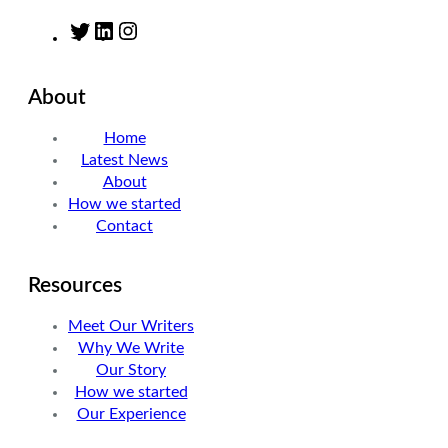
T
L
I
w
i
n
i
n
s
About
t
k
t
t
e
a
Home
e
d
g
Latest News
r
I
r
About
n
a
How we started
m
Contact
Resources
Meet Our Writers
Why We Write
Our Story
How we started
Our Experience