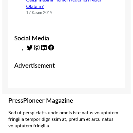
Çalışılmasının Temel Nedenleri Neler
Olabilir?
17 Kasım 2019
Social Media
T
I
L
F
w
n
i
a
i
s
n
c
Advertisement
t
t
k
e
t
a
e
b
e
g
d
o
r
r
I
o
a
n
k
m
PressPioneer Magazine
Sed ut perspiciatis unde omnis iste natus voluptatem
fringilla tempor dignissim at, pretium et arcu natus
voluptatem fringilla.