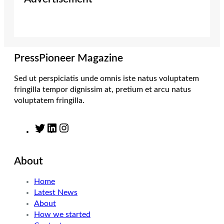
t
a
e
b
e
g
d
o
r
r
I
o
a
n
k
m
PressPioneer Magazine
Sed ut perspiciatis unde omnis iste natus voluptatem
fringilla tempor dignissim at, pretium et arcu natus
voluptatem fringilla.
T
L
I
w
i
n
i
n
s
About
t
k
t
t
e
a
Home
e
d
g
Latest News
r
I
r
About
n
a
How we started
m