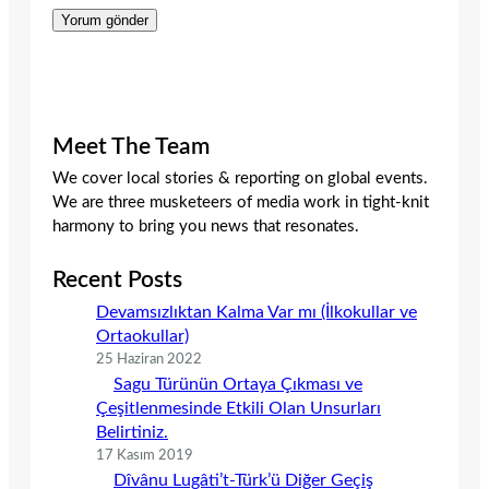
Meet The Team
We cover local stories & reporting on global events.
We are three musketeers of media work in tight-knit
harmony to bring you news that resonates.
Recent Posts
Devamsızlıktan Kalma Var mı (İlkokullar ve
Ortaokullar)
25 Haziran 2022
Sagu Türünün Ortaya Çıkması ve
Çeşitlenmesinde Etkili Olan Unsurları
Belirtiniz.
17 Kasım 2019
Dîvânu Lugâti’t-Türk’ü Diğer Geçiş