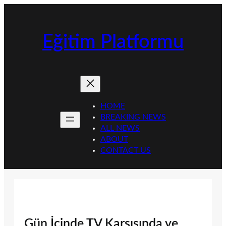
İçeriğe
geç
Eğitim Platformu
HOME
BREAKING NEWS
ALL NEWS
ABOUT
CONTACT US
Gün İçinde TV Karşısında ve