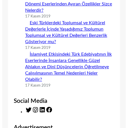
Dönemi Eserlerinden Ayıran Özellikler Sizce
Nelerdir?
17 Kasım 2019
Eski Türklerdeki Toplumsal ve Kültürel
Değerlerle İçinde Yaşadığımız Toplumun
Toplumsal ve Kültürel Değerleri Benzerlik
Gösteriyor mu?
17 Kasım 2019
İslamiyet Etkisindeki Türk Edebiyatının İlk
Eserlerinde İnsanlara Genellikle Güzel
Ahlakın ve Dinî Düşüncelerin Öğretilmeye
Çalışılmasının Temel Nedenleri Neler
Olabilir?
17 Kasım 2019
Social Media
T
I
L
F
w
n
i
a
i
s
n
c
Advertisement
t
t
k
e