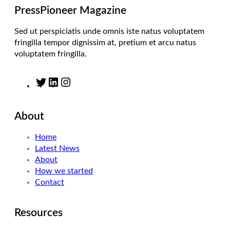
m
PressPioneer Magazine
Sed ut perspiciatis unde omnis iste natus voluptatem
fringilla tempor dignissim at, pretium et arcu natus
voluptatem fringilla.
T
L
I
w
i
n
i
n
s
About
t
k
t
t
e
a
Home
e
d
g
Latest News
r
I
r
About
n
a
How we started
m
Contact
Resources