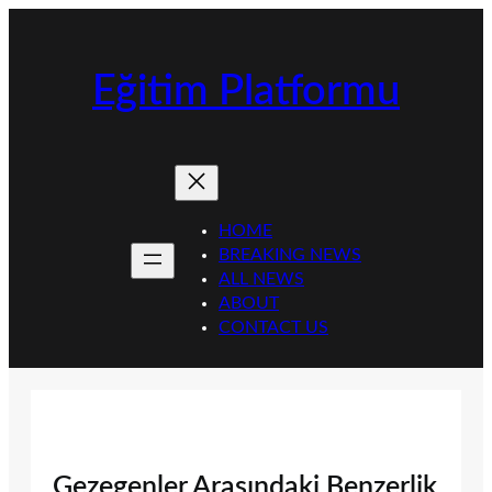
İçeriğe
geç
Eğitim Platformu
HOME
BREAKING NEWS
ALL NEWS
ABOUT
CONTACT US
Gezegenler Arasındaki Benzerlik