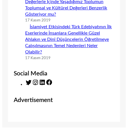
Değerlerle İçinde Yaşadığımız Toplumun
Toplumsal ve Kültürel Değerleri Benzerlik
Gösteriyor mu?
17 Kasım 2019
İslamiyet Etkisindeki Türk Edebiyatının İlk
Eserlerinde İnsanlara Genellikle Güzel
Ahlakın ve Dinî Düşüncelerin Öğretilmeye
Çalışılmasının Temel Nedenleri Neler
Olabilir?
17 Kasım 2019
Social Media
T
I
L
F
w
n
i
a
i
s
n
c
Advertisement
t
t
k
e
t
a
e
b
e
g
d
o
r
r
I
o
a
n
k