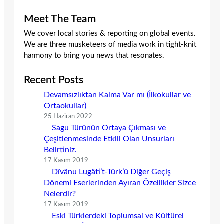
Meet The Team
We cover local stories & reporting on global events.
We are three musketeers of media work in tight-knit
harmony to bring you news that resonates.
Recent Posts
Devamsızlıktan Kalma Var mı (İlkokullar ve
Ortaokullar)
25 Haziran 2022
Sagu Türünün Ortaya Çıkması ve
Çeşitlenmesinde Etkili Olan Unsurları
Belirtiniz.
17 Kasım 2019
Dîvânu Lugâti’t-Türk’ü Diğer Geçiş
Dönemi Eserlerinden Ayıran Özellikler Sizce
Nelerdir?
17 Kasım 2019
Eski Türklerdeki Toplumsal ve Kültürel