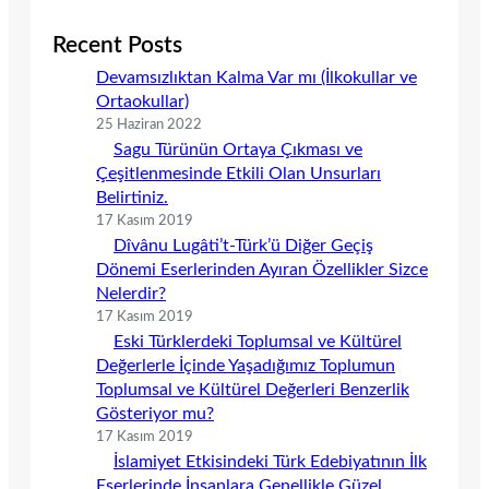
Recent Posts
Devamsızlıktan Kalma Var mı (İlkokullar ve
Ortaokullar)
25 Haziran 2022
Sagu Türünün Ortaya Çıkması ve
Çeşitlenmesinde Etkili Olan Unsurları
Belirtiniz.
17 Kasım 2019
Dîvânu Lugâti’t-Türk’ü Diğer Geçiş
Dönemi Eserlerinden Ayıran Özellikler Sizce
Nelerdir?
17 Kasım 2019
Eski Türklerdeki Toplumsal ve Kültürel
Değerlerle İçinde Yaşadığımız Toplumun
Toplumsal ve Kültürel Değerleri Benzerlik
Gösteriyor mu?
17 Kasım 2019
İslamiyet Etkisindeki Türk Edebiyatının İlk
Eserlerinde İnsanlara Genellikle Güzel