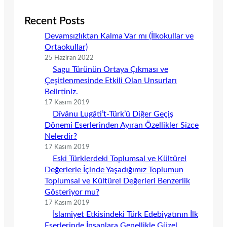
Recent Posts
Devamsızlıktan Kalma Var mı (İlkokullar ve
Ortaokullar)
25 Haziran 2022
Sagu Türünün Ortaya Çıkması ve
Çeşitlenmesinde Etkili Olan Unsurları
Belirtiniz.
17 Kasım 2019
Dîvânu Lugâti’t-Türk’ü Diğer Geçiş
Dönemi Eserlerinden Ayıran Özellikler Sizce
Nelerdir?
17 Kasım 2019
Eski Türklerdeki Toplumsal ve Kültürel
Değerlerle İçinde Yaşadığımız Toplumun
Toplumsal ve Kültürel Değerleri Benzerlik
Gösteriyor mu?
17 Kasım 2019
İslamiyet Etkisindeki Türk Edebiyatının İlk
Eserlerinde İnsanlara Genellikle Güzel