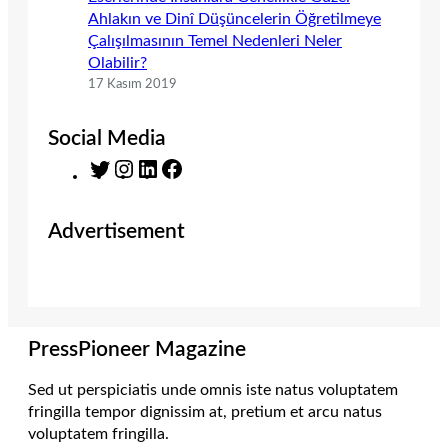
Ahlakın ve Dinî Düşüncelerin Öğretilmeye
Çalışılmasının Temel Nedenleri Neler
Olabilir?
17 Kasım 2019
Social Media
T
I
L
F
w
n
i
a
i
s
n
c
Advertisement
t
t
k
e
t
a
e
b
e
g
d
o
r
r
I
o
a
n
k
m
PressPioneer Magazine
Sed ut perspiciatis unde omnis iste natus voluptatem
fringilla tempor dignissim at, pretium et arcu natus
voluptatem fringilla.