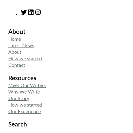
T
L
I
w
i
n
i
n
s
About
t
k
t
t
e
a
Home
e
d
g
Latest News
r
I
r
About
n
a
How we started
m
Contact
Resources
Meet Our Writers
Why We Write
Our Story
How we started
Our Experience
Search