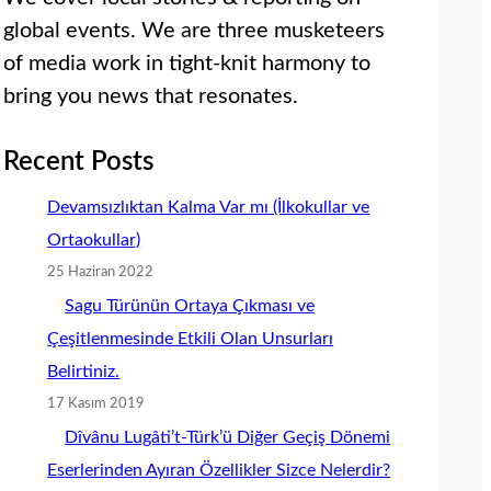
global events. We are three musketeers
of media work in tight-knit harmony to
bring you news that resonates.
Recent Posts
Devamsızlıktan Kalma Var mı (İlkokullar ve
Ortaokullar)
25 Haziran 2022
Sagu Türünün Ortaya Çıkması ve
Çeşitlenmesinde Etkili Olan Unsurları
Belirtiniz.
17 Kasım 2019
Dîvânu Lugâti’t-Türk’ü Diğer Geçiş Dönemi
Eserlerinden Ayıran Özellikler Sizce Nelerdir?