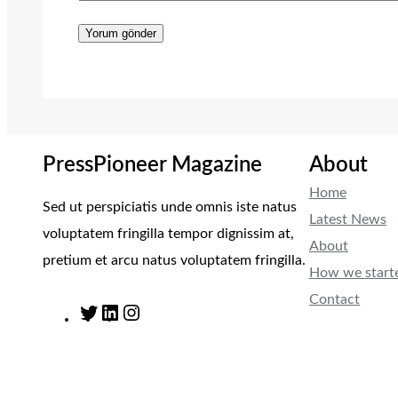
PressPioneer Magazine
About
Home
Sed ut perspiciatis unde omnis iste natus
Latest News
voluptatem fringilla tempor dignissim at,
About
pretium et arcu natus voluptatem fringilla.
How we start
Contact
T
L
I
w
i
n
i
n
s
t
k
t