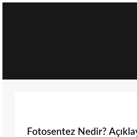
İçeriğe
geç
Fotosentez Nedir? Açıklay