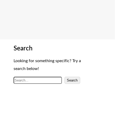
Search
Looking for something specific? Try a
search below!
A
Search
r
a