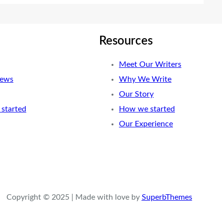
Resources
Meet Our Writers
News
Why We Write
Our Story
started
How we started
Our Experience
Copyright © 2025 | Made with love by
SuperbThemes