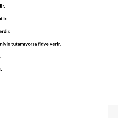
ir.
lir.
rdir.
niyle tutamıyorsa fidye verir.
.
r.