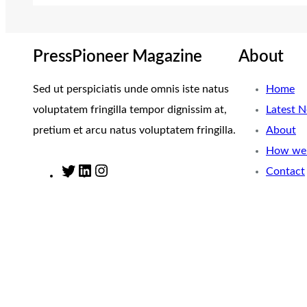
PressPioneer Magazine
About
Sed ut perspiciatis unde omnis iste natus
Home
voluptatem fringilla tempor dignissim at,
Latest 
pretium et arcu natus voluptatem fringilla.
About
How we 
Contact
T
L
I
w
i
n
i
n
s
t
k
t
t
e
a
e
d
g
r
I
r