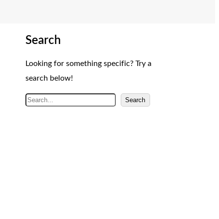
Search
Looking for something specific? Try a
search below!
A
Search
r
a