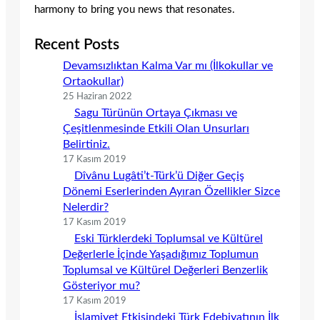
harmony to bring you news that resonates.
Recent Posts
Devamsızlıktan Kalma Var mı (İlkokullar ve
Ortaokullar)
25 Haziran 2022
Sagu Türünün Ortaya Çıkması ve
Çeşitlenmesinde Etkili Olan Unsurları
Belirtiniz.
17 Kasım 2019
Dîvânu Lugâti’t-Türk’ü Diğer Geçiş
Dönemi Eserlerinden Ayıran Özellikler Sizce
Nelerdir?
17 Kasım 2019
Eski Türklerdeki Toplumsal ve Kültürel
Değerlerle İçinde Yaşadığımız Toplumun
Toplumsal ve Kültürel Değerleri Benzerlik
Gösteriyor mu?
17 Kasım 2019
İslamiyet Etkisindeki Türk Edebiyatının İlk