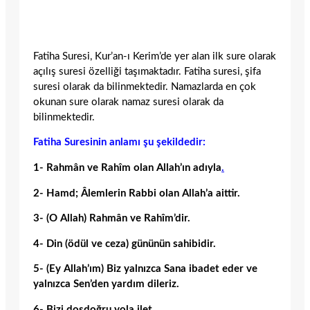
Fatiha Suresi, Kur’an-ı Kerim’de yer alan ilk sure olarak
açılış suresi özelliği taşımaktadır. Fatiha suresi, şifa
suresi olarak da bilinmektedir. Namazlarda en çok
okunan sure olarak namaz suresi olarak da
bilinmektedir.
Fatiha Suresinin anlamı şu şekildedir:
1- Rahmân ve Rahîm olan Allah’ın adıyla
.
2- Hamd; Âlemlerin Rabbi olan Allah’a aittir.
3- (O Allah) Rahmân ve Rahîm’dir.
4- Din (ödül ve ceza) gününün sahibidir.
5- (Ey Allah’ım) Biz yalnızca Sana ibadet eder ve
yalnızca Sen’den yardım dileriz.
6- Bizi dosdoğru yola ilet.