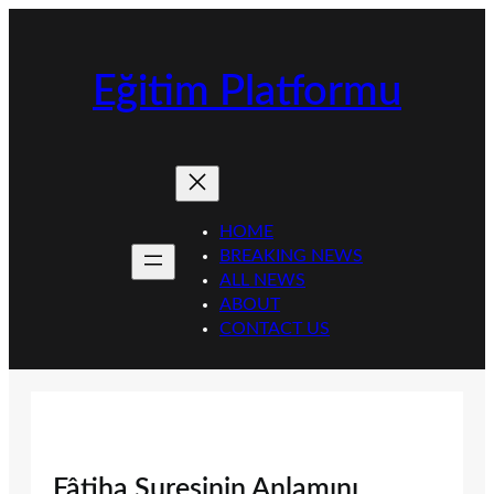
İçeriğe
geç
Eğitim Platformu
HOME
BREAKING NEWS
ALL NEWS
ABOUT
CONTACT US
Fâtiha Suresinin Anlamını