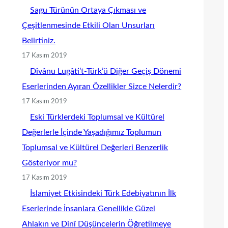
Sagu Türünün Ortaya Çıkması ve
Çeşitlenmesinde Etkili Olan Unsurları
Belirtiniz.
17 Kasım 2019
Dîvânu Lugâti’t-Türk’ü Diğer Geçiş Dönemi
Eserlerinden Ayıran Özellikler Sizce Nelerdir?
17 Kasım 2019
Eski Türklerdeki Toplumsal ve Kültürel
Değerlerle İçinde Yaşadığımız Toplumun
Toplumsal ve Kültürel Değerleri Benzerlik
Gösteriyor mu?
17 Kasım 2019
İslamiyet Etkisindeki Türk Edebiyatının İlk
Eserlerinde İnsanlara Genellikle Güzel
Ahlakın ve Dinî Düşüncelerin Öğretilmeye