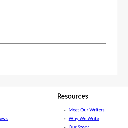
Resources
Meet Our Writers
News
Why We Write
Our Story