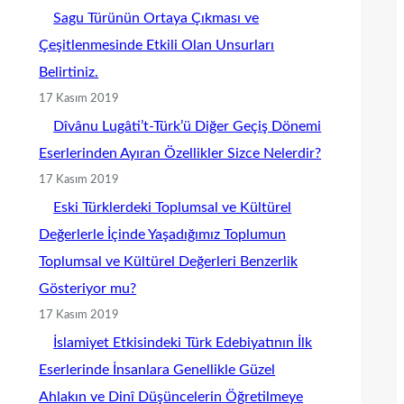
Sagu Türünün Ortaya Çıkması ve
Çeşitlenmesinde Etkili Olan Unsurları
Belirtiniz.
17 Kasım 2019
Dîvânu Lugâti’t-Türk’ü Diğer Geçiş Dönemi
Eserlerinden Ayıran Özellikler Sizce Nelerdir?
17 Kasım 2019
Eski Türklerdeki Toplumsal ve Kültürel
Değerlerle İçinde Yaşadığımız Toplumun
Toplumsal ve Kültürel Değerleri Benzerlik
Gösteriyor mu?
17 Kasım 2019
İslamiyet Etkisindeki Türk Edebiyatının İlk
Eserlerinde İnsanlara Genellikle Güzel
Ahlakın ve Dinî Düşüncelerin Öğretilmeye