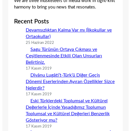
We are three musketeers of media work in tight-knit
harmony to bring you news that resonates.
Recent Posts
Devamsızlıktan Kalma Var mı (İlkokullar ve
Ortaokullar)
25 Haziran 2022
Sagu Türünün Ortaya Çıkması ve
Çeşitlenmesinde Etkili Olan Unsurları
Belirtiniz.
17 Kasım 2019
Dîvânu Lugâti’t-Türk’ü Diğer Geçiş
Dönemi Eserlerinden Ayıran Özellikler Sizce
Nelerdir?
17 Kasım 2019
Eski Türklerdeki Toplumsal ve Kültürel
Değerlerle İçinde Yaşadığımız Toplumun
Toplumsal ve Kültürel Değerleri Benzerlik
Gösteriyor mu?
17 Kasım 2019