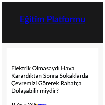
İçeriğe
geç
Eğitim Platformu
Elektrik Olmasaydı Hava
Karardıktan Sonra Sokaklarda
Çevremizi Görerek Rahatça
Dolaşabilir miydir?
15 Kasım 2019
•
omer