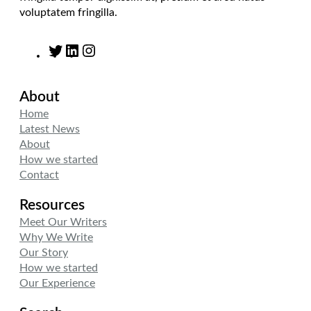
voluptatem fringilla.
T
L
I
w
i
n
i
n
s
About
t
k
t
t
e
a
Home
e
d
g
Latest News
r
I
r
About
n
a
How we started
m
Contact
Resources
Meet Our Writers
Why We Write
Our Story
How we started
Our Experience