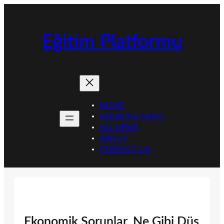
İçeriğe
geç
Eğitim Platformu
HOME
BREAKING NEWS
ALL NEWS
ABOUT
CONTACT US
Ekonomik Sorunlar, Ne Gibi Düş