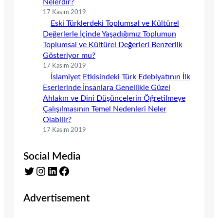
Nelerdir?
17 Kasım 2019
Eski Türklerdeki Toplumsal ve Kültürel
Değerlerle İçinde Yaşadığımız Toplumun
Toplumsal ve Kültürel Değerleri Benzerlik
Gösteriyor mu?
17 Kasım 2019
İslamiyet Etkisindeki Türk Edebiyatının İlk
Eserlerinde İnsanlara Genellikle Güzel
Ahlakın ve Dinî Düşüncelerin Öğretilmeye
Çalışılmasının Temel Nedenleri Neler
Olabilir?
17 Kasım 2019
Social Media
Twitter
Instagram
LinkedIn
Facebook
Advertisement