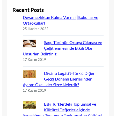
Recent Posts
Devamsızlıktan Kalma Var mı (İlkokullar ve
Ortaokullar)
25 Haziran 2022
Sagu Türünün Ortaya Çıkması ve
Çeşitlenmesinde Etkili Olan
Unsurları Belirtiniz.
17 Kasım 2019
Dîvânu Lugâti’t-Türk’ü Diğer
Geçiş Dönemi Eserlerinden
Ayıran Özellikler Sizce Nelerdir?
17 Kasım 2019
Eski Türklerdeki Toplumsal ve
Kültürel Değerlerle İçinde
Yaşadığımız Toplumun Toplumsal ve Kültürel