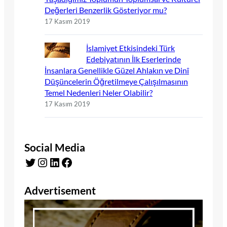
Değerleri Benzerlik Gösteriyor mu?
17 Kasım 2019
İslamiyet Etkisindeki Türk
Edebiyatının İlk Eserlerinde
İnsanlara Genellikle Güzel Ahlakın ve Dinî
Düşüncelerin Öğretilmeye Çalışılmasının
Temel Nedenleri Neler Olabilir?
17 Kasım 2019
Social Media
Twitter
Instagram
LinkedIn
Facebook
Advertisement