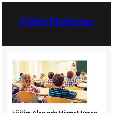
İçeriğe
geç
Eğitim Platformu
Eğitim Alanında Hizmet Veren