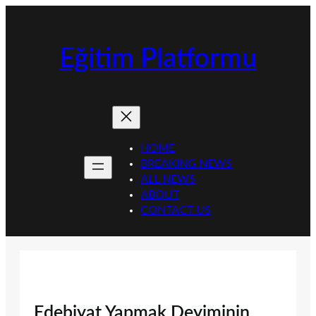
İçeriğe
geç
Eğitim Platformu
HOME
BREAKING NEWS
ALL NEWS
ABOUT
CONTACT US
Edebiyat Yapmak Deyiminin