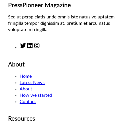
m
PressPioneer Magazine
Sed ut perspiciatis unde omnis iste natus voluptatem
fringilla tempor dignissim at, pretium et arcu natus
voluptatem fringilla.
T
L
I
w
i
n
i
n
s
About
t
k
t
t
e
a
Home
e
d
g
Latest News
r
I
r
About
n
a
How we started
m
Contact
Resources