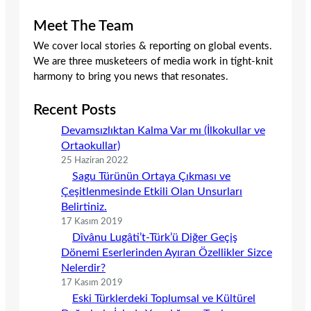
Meet The Team
We cover local stories & reporting on global events.
We are three musketeers of media work in tight-knit
harmony to bring you news that resonates.
Recent Posts
Devamsızlıktan Kalma Var mı (İlkokullar ve
Ortaokullar)
25 Haziran 2022
Sagu Türünün Ortaya Çıkması ve
Çeşitlenmesinde Etkili Olan Unsurları
Belirtiniz.
17 Kasım 2019
Dîvânu Lugâti’t-Türk’ü Diğer Geçiş
Dönemi Eserlerinden Ayıran Özellikler Sizce
Nelerdir?
17 Kasım 2019
Eski Türklerdeki Toplumsal ve Kültürel