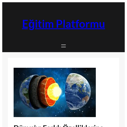
İçeriğe
geç
Eğitim Platformu