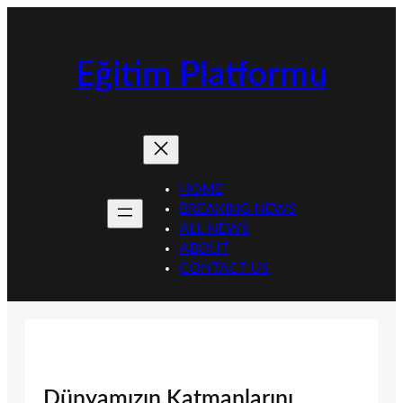
İçeriğe
geç
Eğitim Platformu
HOME
BREAKING NEWS
ALL NEWS
ABOUT
CONTACT US
Dünyamızın Katmanlarını