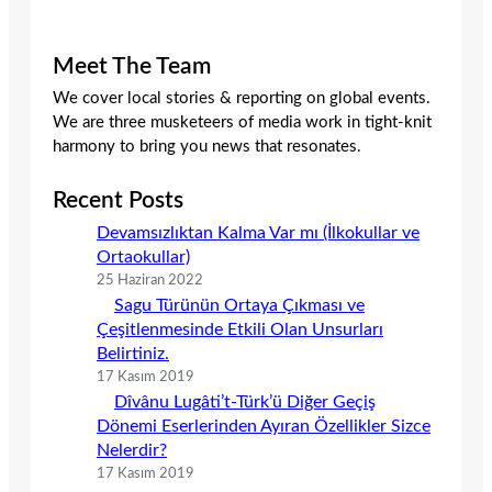
Meet The Team
We cover local stories & reporting on global events.
We are three musketeers of media work in tight-knit
harmony to bring you news that resonates.
Recent Posts
Devamsızlıktan Kalma Var mı (İlkokullar ve
Ortaokullar)
25 Haziran 2022
Sagu Türünün Ortaya Çıkması ve
Çeşitlenmesinde Etkili Olan Unsurları
Belirtiniz.
17 Kasım 2019
Dîvânu Lugâti’t-Türk’ü Diğer Geçiş
Dönemi Eserlerinden Ayıran Özellikler Sizce
Nelerdir?
17 Kasım 2019