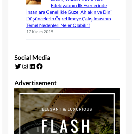
Edebiyatının İlk Eserlerinde
İnsanlara Genellikle Güzel Ahlakın ve Dinî
Düşüncelerin Öğretilmeye Çalışılmasının
Temel Nedenleri Neler Olabilir?
17 Kasım 2019
Social Media
Twitter
Instagram
LinkedIn
Facebook
Advertisement