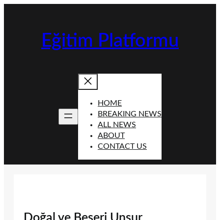
İçeriğe
geç
Eğitim Platformu
HOME
BREAKING NEWS
ALL NEWS
ABOUT
CONTACT US
Doğal ve Beşeri Unsur