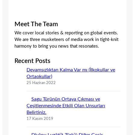
Meet The Team
We cover local stories & reporting on global events.
We are three musketeers of media work in tight-knit
harmony to bring you news that resonates.
Recent Posts
Devamsızlıktan Kalma Var mı (İlkokullar ve
Ortaokullar)
25 Haziran 2022
Sagu Türünün Ortaya Çıkması ve
Çeşitlenmesinde Etkili Olan Unsurları
Belirtiniz.
17 Kasım 2019
Dîvânu Lugâti’t-Türk’ü Diğer Geçiş