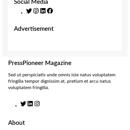
Social Media
T
I
L
F
w
n
i
a
i
s
n
c
Advertisement
t
t
k
e
t
a
e
b
e
g
d
o
r
r
I
o
a
n
k
m
PressPioneer Magazine
Sed ut perspiciatis unde omnis iste natus voluptatem
fringilla tempor dignissim at, pretium et arcu natus
voluptatem fringilla.
T
L
I
w
i
n
i
n
s
About
t
k
t
t
e
a