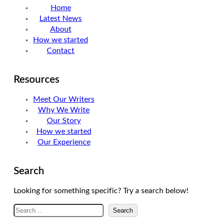
Home
e
d
g
Latest News
r
I
r
About
n
a
How we started
m
Contact
Resources
Meet Our Writers
Why We Write
Our Story
How we started
Our Experience
Search
Looking for something specific? Try a search below!
A
Search