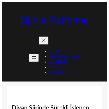
İçeriğe
geç
Eğitim Platformu
HOME
BREAKING NEWS
ALL NEWS
ABOUT
CONTACT US
Divan Şiirinde Sürekli İşlenen