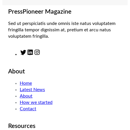
a
n
k
m
PressPioneer Magazine
Sed ut perspiciatis unde omnis iste natus voluptatem
fringilla tempor dignissim at, pretium et arcu natus
voluptatem fringilla.
T
L
I
w
i
n
i
n
s
About
t
k
t
t
e
a
Home
e
d
g
Latest News
r
I
r
About
n
a
How we started
m
Contact
Resources