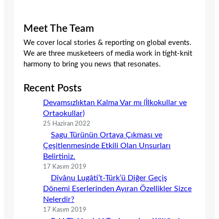
Meet The Team
We cover local stories & reporting on global events.
We are three musketeers of media work in tight-knit
harmony to bring you news that resonates.
Recent Posts
Devamsızlıktan Kalma Var mı (İlkokullar ve
Ortaokullar)
25 Haziran 2022
Sagu Türünün Ortaya Çıkması ve
Çeşitlenmesinde Etkili Olan Unsurları
Belirtiniz.
17 Kasım 2019
Dîvânu Lugâti’t-Türk’ü Diğer Geçiş
Dönemi Eserlerinden Ayıran Özellikler Sizce
Nelerdir?
17 Kasım 2019