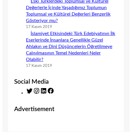
Eski Türklerdeki Toplumsal ve Kültürel
Değerlerle İçinde Yaşadığımız Toplumun
Toplumsal ve Kültürel Değerleri Benzerlik
Gösteriyor mu?
17 Kasım 2019
İslamiyet Etkisindeki Türk Edebiyatının İlk
Eserlerinde İnsanlara Genellikle Güzel
Ahlakın ve Dinî Düşüncelerin Öğretilmeye
Çalışılmasının Temel Nedenleri Neler
Olabilir?
17 Kasım 2019
Social Media
T
I
L
F
w
n
i
a
i
s
n
c
Advertisement
t
t
k
e
t
a
e
b
e
g
d
o
r
r
I
o