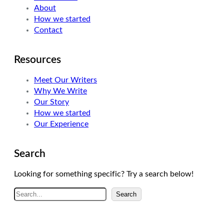
About
n
a
How we started
m
Contact
Resources
Meet Our Writers
Why We Write
Our Story
How we started
Our Experience
Search
Looking for something specific? Try a search below!
A
Search
r
a