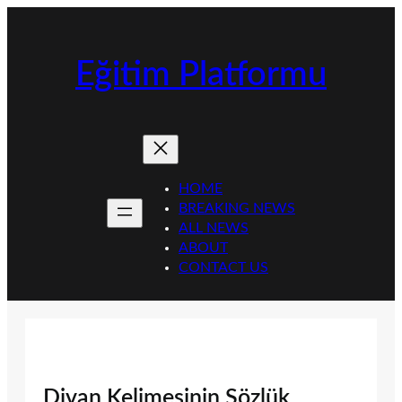
İçeriğe
geç
Eğitim Platformu
HOME
BREAKING NEWS
ALL NEWS
ABOUT
CONTACT US
Divan Kelimesinin Sözlük