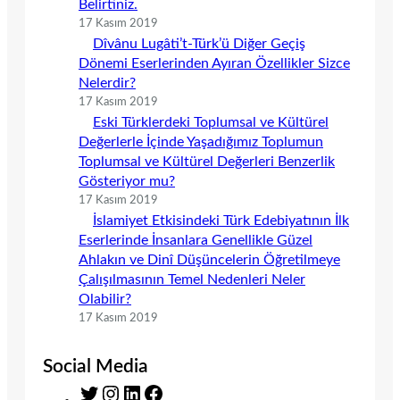
Belirtiniz.
17 Kasım 2019
Dîvânu Lugâti’t-Türk’ü Diğer Geçiş
Dönemi Eserlerinden Ayıran Özellikler Sizce
Nelerdir?
17 Kasım 2019
Eski Türklerdeki Toplumsal ve Kültürel
Değerlerle İçinde Yaşadığımız Toplumun
Toplumsal ve Kültürel Değerleri Benzerlik
Gösteriyor mu?
17 Kasım 2019
İslamiyet Etkisindeki Türk Edebiyatının İlk
Eserlerinde İnsanlara Genellikle Güzel
Ahlakın ve Dinî Düşüncelerin Öğretilmeye
Çalışılmasının Temel Nedenleri Neler
Olabilir?
17 Kasım 2019
Social Media
T
I
L
F