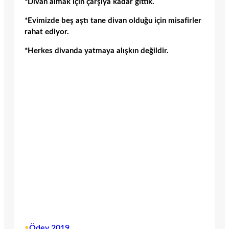
*Divan almak için çarşıya kadar gittik.
*Evimizde beş aştı tane divan olduğu için misafirler
rahat ediyor.
*Herkes divanda yatmaya alışkın değildir.
•
Ödev 2019