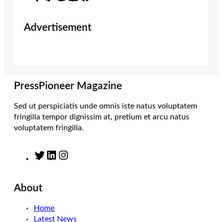
w
n
i
a
i
s
n
c
Advertisement
t
t
k
e
t
a
e
b
e
g
d
o
r
r
I
o
a
n
k
m
PressPioneer Magazine
Sed ut perspiciatis unde omnis iste natus voluptatem
fringilla tempor dignissim at, pretium et arcu natus
voluptatem fringilla.
T
L
I
w
i
n
i
n
s
About
t
k
t
t
e
a
Home
e
d
g
Latest News
r
I
r